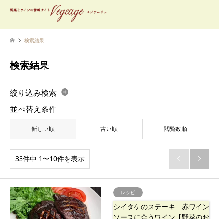
検索結果
検索結果
絞り込み検索
並べ替え条件
新しい順
古い順
閲覧数順
33件中 1〜10件を表示


レシピ
シイタケのステーキ 赤ワイン
ソースに合うワイン【野菜のお