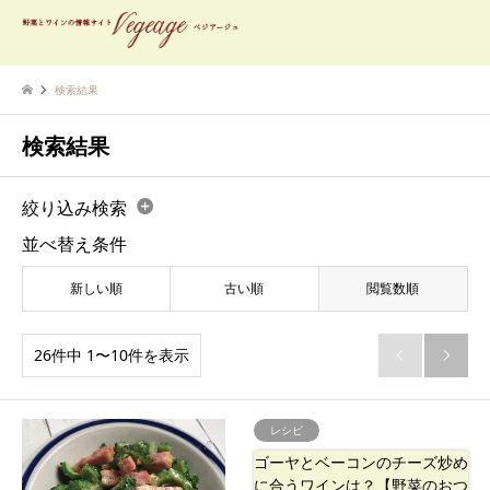
検索結果
検索結果
絞り込み検索
並べ替え条件
新しい順
古い順
閲覧数順
26件中 1〜10件を表示


レシピ
ゴーヤとベーコンのチーズ炒め
に合うワインは？【野菜のおつ