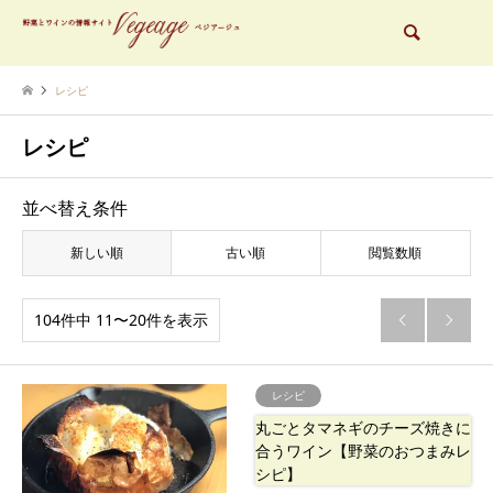
検索
レシピ
レシピ
並べ替え条件
新しい順
古い順
閲覧数順
104件中 11〜20件を表示


レシピ
丸ごとタマネギのチーズ焼きに
合うワイン【野菜のおつまみレ
シピ】